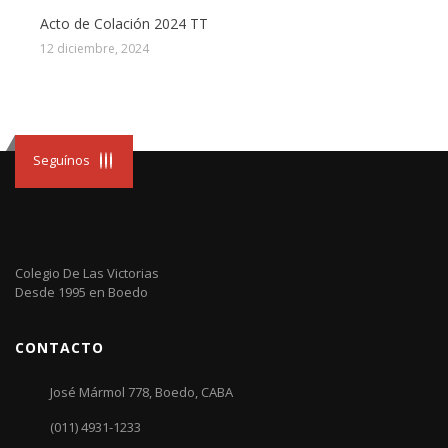
Acto de Colación 2024 TT
12 diciembre, 2024
Seguínos
Colegio De Las Victorias
Desde 1995 en Boedo
CONTACTO
José Mármol 778, Boedo, CABA
(011) 4931-1233