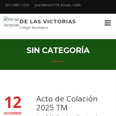
Skip
(011) 4931-1233
José Mármol 778, Boedo, CABA
to
content
Plataforma Educativa
DE LAS VICTORIAS
Colegio Secundario
SIN CATEGORÍA
12
Acto de Colación
2025 TM
DICIEMBRE