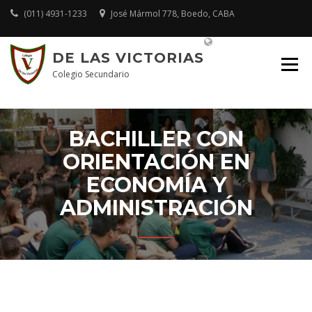
Skip
(011) 4931-1233
José Mármol 778, Boedo, CABA
to
content
Plataforma Educativa
DE LAS VICTORIAS
Colegio Secundario
BACHILLER CON
ORIENTACIÓN EN
ECONOMÍA Y
ADMINISTRACIÓN