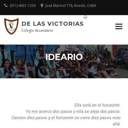
(011) 4931-1233
José Mármol 778, Boedo, CABA
Plataforma Educativa
DE LAS VICTORIAS
Colegio Secundario
IDEARIO
Ella está en el horizonte.
Yo me acerco dos pasos y ella se aleja dos pasos.
Camino diez pasos y el horizonte se corre diez pasos más
allá.