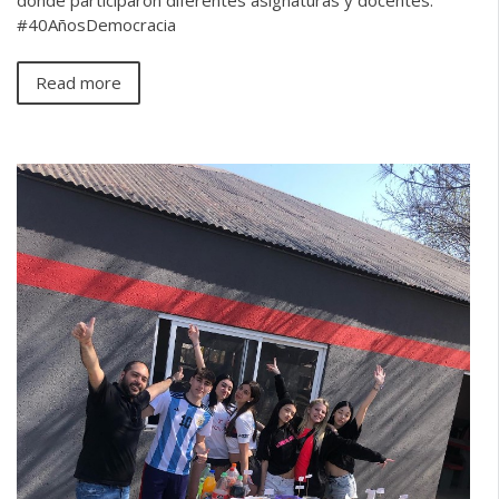
#40AñosDemocracia
Read more