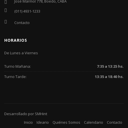
José Mármol 778, Boedo, CABA
(011) 4931-1233
Contacto
HORARIOS
De Lunes a Viernes
Turno Mañana:
7:35 a 13:25 hs.
Turno Tarde:
13:35 a 18:40 hs.
Desarrollado por
SMHint
Inicio
Ideario
Quiénes Somos
Calendario
Contacto