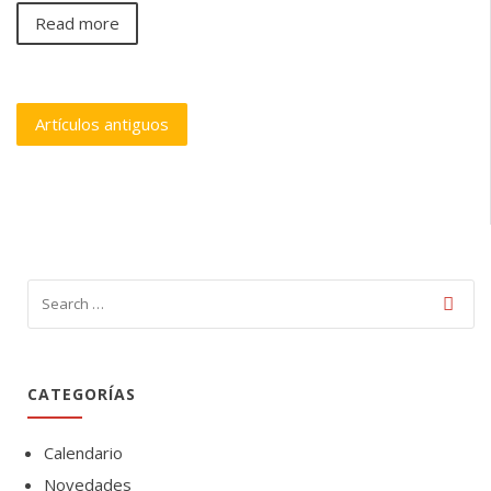
Read more
Navegación
Artículos antiguos
de
entradas
CATEGORÍAS
Calendario
Novedades