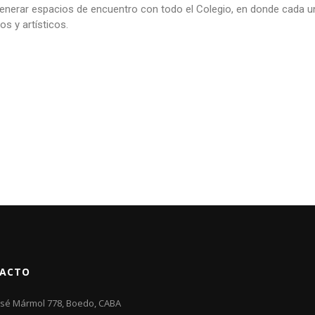
enerar espacios de encuentro con todo el Colegio, en donde cada 
s y artísticos.
ACTO
osé Mármol 778, Boedo, CABA