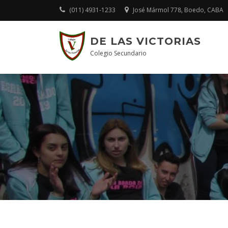
Skip
(011) 4931-1233
José Mármol 778, Boedo, CABA
to
content
DE LAS VICTORIAS
Colegio Secundario