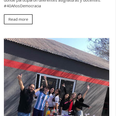
#40AñosDemocracia
Read more