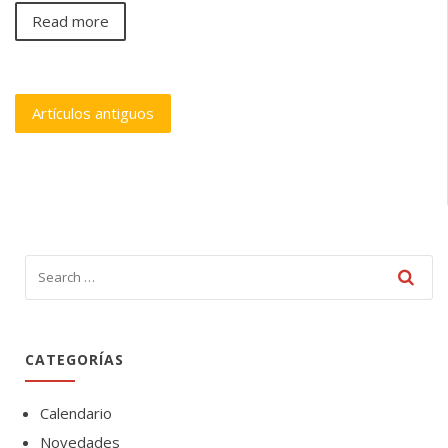
Read more
Navegación
Artículos antiguos
de
entradas
CATEGORÍAS
Calendario
Novedades