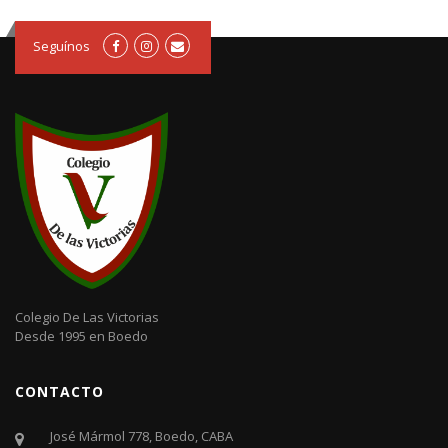
Seguínos
Colegio De Las Victorias
Desde 1995 en Boedo
CONTACTO
José Mármol 778, Boedo, CABA