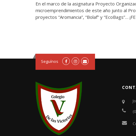
En el marco de la asignatura Proyecto Organiza
microemprendimientos de este año junto al Pro
proyectos “Aromancia”, “Bolaf” y “EcoBags”… ¡
Seguínos
CONT
J
(
C