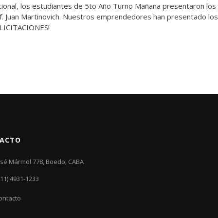
cional, los estudiantes de 5to Año Turno Mañana presentaron los
f. Juan Martinovich. Nuestros emprendedores han presentado los
FELICITACIONES!
ACTO
osé Mármol 778, Boedo, CABA
011) 4931-1233
ontacto