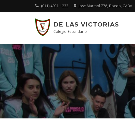
Skip
(011) 4931-1233
José Mármol 778, Boedo, CABA
to
content
DE LAS VICTORIAS
Colegio Secundario