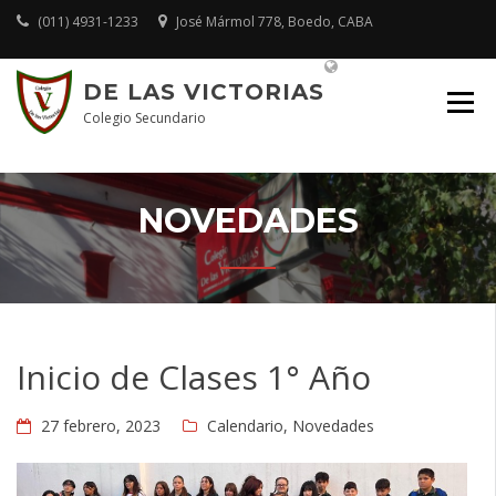
Skip
(011) 4931-1233
José Mármol 778, Boedo, CABA
to
content
Plataforma Educativa
DE LAS VICTORIAS
Colegio Secundario
NOVEDADES
Inicio de Clases 1° Año
27 febrero, 2023
Calendario
,
Novedades