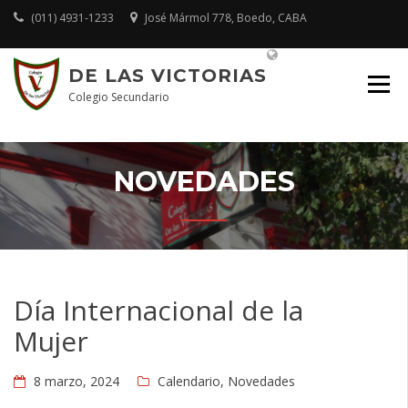
Skip
(011) 4931-1233
José Mármol 778, Boedo, CABA
to
content
Plataforma Educativa
DE LAS VICTORIAS
Colegio Secundario
NOVEDADES
Día Internacional de la
Mujer
8 marzo, 2024
Calendario
,
Novedades