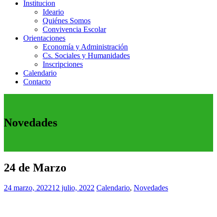
Institucion
Ideario
Quiénes Somos
Convivencia Escolar
Orientaciones
Economía y Administración
Cs. Sociales y Humanidades
Inscripciones
Calendario
Contacto
Novedades
24 de Marzo
24 marzo, 2022
12 julio, 2022
Calendario
,
Novedades